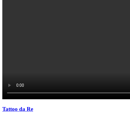
Tattoo da Re
Rassegna musicale di bande
militari