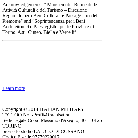
Acknowledgements: “ Ministero dei Beni e delle
Attività Culturali e del Turismo – Direzione
Regionale per i Beni Culturali e Paesaggistici del
Piemonte” and “Soprintendenza per i Beni
Architettonici e Paesaggistici per le Province di
Torino, Asti, Cuneo, Biella e Vercelli”.
NOTE! This site uses cookies
and similar technologies.
If you not change browser settings, you agree to it.
Learn more
I understand
Copyright © 2014 ITALIAN MILITARY
TATTOO Non-Profit-Organisation
Sede Legale Corso Massimo d'Azeglio, 30 - 10125
TORINO
presso lo studio LAJOLO DI COSSANO
Codice Fiscale 97779220017