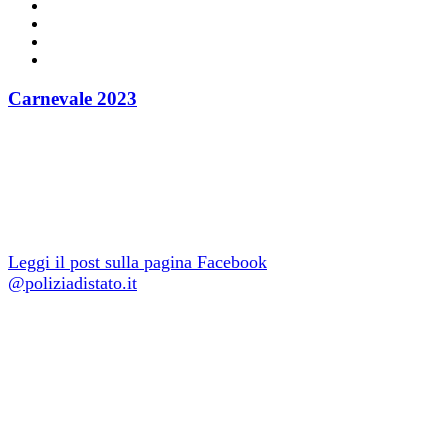
Carnevale 2023
Per il gran finale del Carnevale
2023 a Viareggio, la Fanfara a
cavallo della Polizia di Stato ha
suonato per cittadini e turisti.
Leggi il post sulla pagina Facebook
@poliziadistato.it