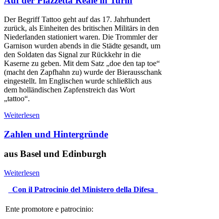
Auf der Piazzetta Reale in Turin
Der Begriff Tattoo geht auf das 17. Jahrhundert
zurück, als Einheiten des britischen Militärs in den
Niederlanden stationiert waren. Die Trommler der
Garnison wurden abends in die Städte gesandt, um
den Soldaten das Signal zur Rückkehr in die
Kaserne zu geben. Mit dem Satz „doe den tap toe“
(macht den Zapfhahn zu) wurde der Bierausschank
eingestellt. Im Englischen wurde schließlich aus
dem holländischen Zapfenstreich das Wort
„tattoo“.
Weiterlesen
Zahlen und Hintergründe
aus Basel und Edinburgh
Weiterlesen
Con il Patrocinio del Ministero della Difesa
Ente promotore e patrocinio: