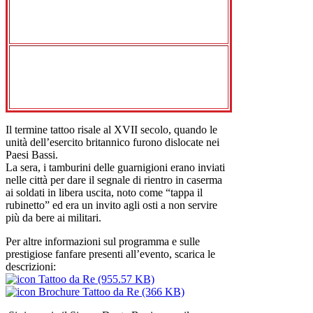
Domenica 15 ottobre 2017, dalle ore
16.00
COME
Ingresso libero nella Corte d’onore fino
a capienza consentita
Il termine tattoo risale al XVII secolo, quando le
unità dell’esercito britannico furono dislocate nei
Paesi Bassi.
La sera, i tamburini delle guarnigioni erano inviati
nelle città per dare il segnale di rientro in caserma
ai soldati in libera uscita, noto come “tappa il
rubinetto” ed era un invito agli osti a non servire
più da bere ai militari.
Per altre informazioni sul programma e sulle
prestigiose fanfare presenti all’evento, scarica le
descrizioni:
Tattoo da Re (955.57 KB)
Brochure Tattoo da Re (366 KB)