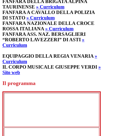
FANFARA DELLA BRIGATA ALPINA
TAURINENSE
» Curriculum
FANFARA A CAVALLO DELLA POLIZIA
DI STATO
» Curriculum
FANFARA NAZIONALE DELLA CROCE
ROSSA ITALIANA
» Curriculum
FANFARA ASS. NAZ. BERSAGLIERI
“ROBERTO LAVEZZERI” DI ASTI
»
Curriculum
EQUIPAGGIO DELLA REGIA VENARIA
»
Curriculum
IL CORPO MUSICALE GIUSEPPE VERDI
»
Sito web
Il programma
DOVE
Giardini e Corte d’onore della Reggia,
Borgo Antico della città di Venaria
Reale
QUANDO