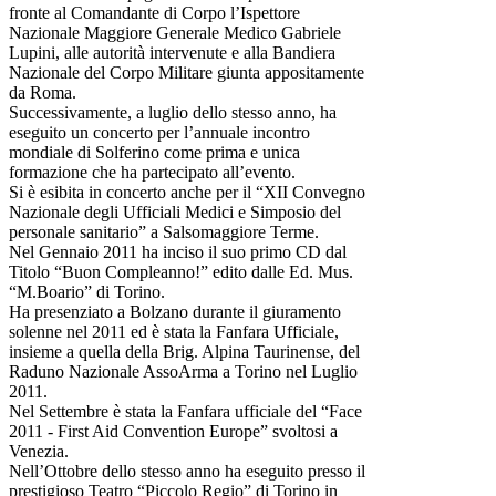
fronte al Comandante di Corpo l’Ispettore
Nazionale Maggiore Generale Medico Gabriele
Lupini, alle autorità intervenute e alla Bandiera
Nazionale del Corpo Militare giunta appositamente
da Roma.
Successivamente, a luglio dello stesso anno, ha
eseguito un concerto per l’annuale incontro
mondiale di Solferino come prima e unica
formazione che ha partecipato all’evento.
Si è esibita in concerto anche per il “XII Convegno
Nazionale degli Ufficiali Medici e Simposio del
personale sanitario” a Salsomaggiore Terme.
Nel Gennaio 2011 ha inciso il suo primo CD dal
Titolo “Buon Compleanno!” edito dalle Ed. Mus.
“M.Boario” di Torino.
Ha presenziato a Bolzano durante il giuramento
solenne nel 2011 ed è stata la Fanfara Ufficiale,
insieme a quella della Brig. Alpina Taurinense, del
Raduno Nazionale AssoArma a Torino nel Luglio
2011.
Nel Settembre è stata la Fanfara ufficiale del “Face
2011 - First Aid Convention Europe” svoltosi a
Venezia.
Nell’Ottobre dello stesso anno ha eseguito presso il
prestigioso Teatro “Piccolo Regio” di Torino in