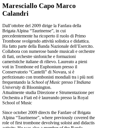
Maresciallo Capo Marco
Calandri
Dall’ottobre del 2009 dirige la Fanfara della
Brigata Alpina “Taurinense”, in cui
precedentemente ha ricoperto il ruolo di Primo
Trombone svolgendo attività solistica e didattica.
Ha fatto parte della Banda Nazionale dell’Esercito.
Collabora con numerose bande musicali e orchestre
di fiati, orchestre sinfoniche e formazioni
cameristiche italiane di rilievo. Laureato a pieni
voti in Trombone ed Euphonium presso il
Conservatorio “Cantelli” di Novara, si è
perfezionato con trombonisti mondiali tra i più noti
frequentando la
School of Music
presso l’
Indiana
University
di Bloomington.
Attualmente studia Direzione e Strumentazione per
Orchestra a Fiati ed è laureando presso la Royal
School of Music
Since october 2009 directs the Fanfare of Brigata
Alpina “Taurinense”, where previously covered the
role of first trombone devolving soloist and didactis
activity. He was also a member of the Banda