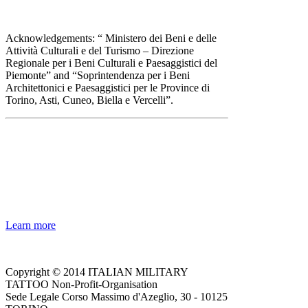
Acknowledgements: “ Ministero dei Beni e delle
Attività Culturali e del Turismo – Direzione
Regionale per i Beni Culturali e Paesaggistici del
Piemonte” and “Soprintendenza per i Beni
Architettonici e Paesaggistici per le Province di
Torino, Asti, Cuneo, Biella e Vercelli”.
NOTE! This site uses cookies
and similar technologies.
If you not change browser settings, you agree to it.
Learn more
I understand
Copyright © 2014 ITALIAN MILITARY
TATTOO Non-Profit-Organisation
Sede Legale Corso Massimo d'Azeglio, 30 - 10125